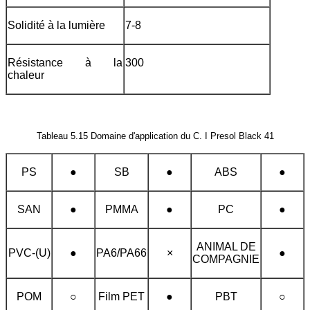
Solidité à la lumière
7-8
Résistance à la
300
chaleur
Tableau 5.15 Domaine d'application du C. I Presol Black 41
PS
●
SB
●
ABS
●
SAN
●
PMMA
●
PC
●
ANIMAL DE
PVC-(U)
●
PA6/PA66
×
●
COMPAGNIE
POM
○
Film PET
●
PBT
○