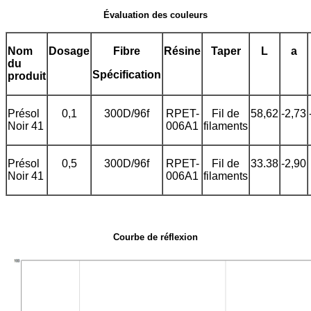
Évaluation des couleurs
Nom
Dosage
Fibre
Résine
Taper
L
a
du
Spécification
produit
Présol
0,1
300D/96f
RPET-
Fil de
58,62
-2,73
Noir 41
006A1
filaments
Présol
0,5
300D/96f
RPET-
Fil de
33.38
-2,90
Noir 41
006A1
filaments
Courbe de réflexion