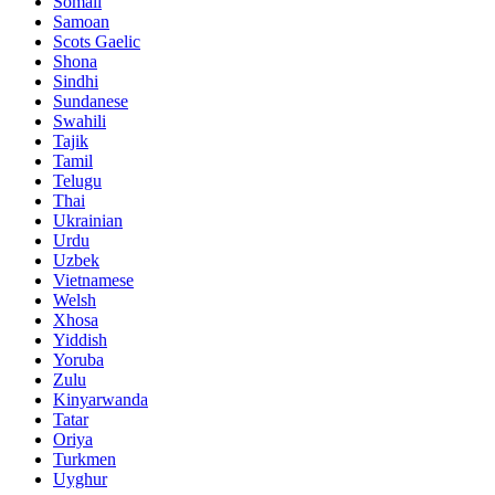
Somali
Samoan
Scots Gaelic
Shona
Sindhi
Sundanese
Swahili
Tajik
Tamil
Telugu
Thai
Ukrainian
Urdu
Uzbek
Vietnamese
Welsh
Xhosa
Yiddish
Yoruba
Zulu
Kinyarwanda
Tatar
Oriya
Turkmen
Uyghur