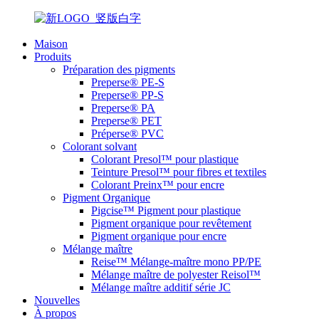
Maison
Produits
Préparation des pigments
Preperse® PE-S
Preperse® PP-S
Preperse® PA
Preperse® PET
Préperse® PVC
Colorant solvant
Colorant Presol™ pour plastique
Teinture Presol™ pour fibres et textiles
Colorant Preinx™ pour encre
Pigment Organique
Pigcise™ Pigment pour plastique
Pigment organique pour revêtement
Pigment organique pour encre
Mélange maître
Reise™ Mélange-maître mono PP/PE
Mélange maître de polyester Reisol™
Mélange maître additif série JC
Nouvelles
À propos